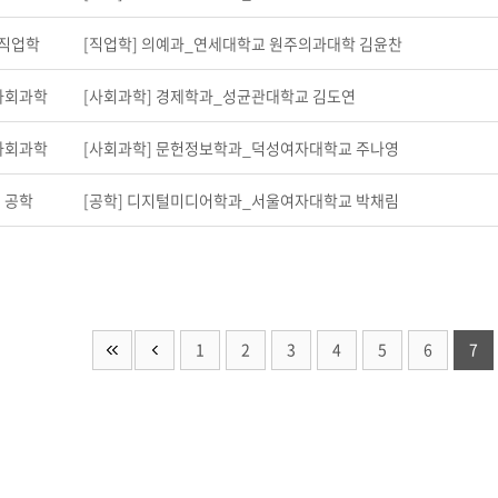
직업학
[직업학] 의예과_연세대학교 원주의과대학 김윤찬
사회과학
[사회과학] 경제학과_성균관대학교 김도연
사회과학
[사회과학] 문헌정보학과_덕성여자대학교 주나영
공학
[공학] 디지털미디어학과_서울여자대학교 박채림
1
2
3
4
5
6
7